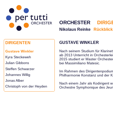
ORCHESTER
DIRIG
Nikolaus Reinke
Rückblick
GUSTAVE WINKLER
DIRIGENTEN
Nach seinem Studium für Klarine
Gustave Winkler
ab 2013 Unterricht in Orchesterl
Kyra Steckeweh
2015 studiert er Master Orcheste
Julian Gibbons
bei Massimiliano Matesic.
Steffen Schwarzer
Im Rahmen des Dirigentenpodiums
Johannes Willig
Philharmonie Konstanz und der 
Jonas Alber
Nach einem Jahr als Kodirigent 
Christoph von der Heyden
Orchestre Symphonique des Jeu