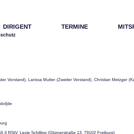
DIRIGENT
TERMINE
MITS
schutz
rster Vorstand), Larissa Mutter (Zweiter Vorstand), Christian Metzger (
[dot]de
burg
 55 II RStV: Lexie Schilling (Glümerstraße 13, 79102 Freiburg)