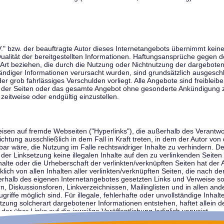
V." bzw. der beauftragte Autor dieses Internetangebots übernimmt keiner
 Qualität der bereitgestellten Informationen. Haftungsansprüche gegen d
r Art beziehen, die durch die Nutzung oder Nichtnutzung der dargebote
tändiger Informationen verursacht wurden, sind grundsätzlich ausgeschl
der grob fahrlässiges Verschulden vorliegt. Alle Angebote sind freibleib
ile der Seiten oder das gesamte Angebot ohne gesonderte Ankündigung 
zeitweise oder endgültig einzustellen.
weisen auf fremde Webseiten ("Hyperlinks"), die außerhalb des Verantw
ichtung ausschließlich in dem Fall in Kraft treten, in dem der Autor von
r wäre, die Nutzung im Falle rechtswidriger Inhalte zu verhindern. Der
der Linksetzung keine illegalen Inhalte auf den zu verlinkenden Seiten
halte oder die Urheberschaft der verlinkten/verknüpften Seiten hat der A
cklich von allen Inhalten aller verlinkten/verknüpften Seiten, die nach 
innerhalb des eigenen Internetangebotes gesetzten Links und Verweise 
n, Diskussionsforen, Linkverzeichnissen, Mailinglisten und in allen 
ugriffe möglich sind. Für illegale, fehlerhafte oder unvollständige Inha
zung solcherart dargebotener Informationen entstehen, haftet allein de
der über Links auf die jeweilige Veröffentlichung lediglich verweist.