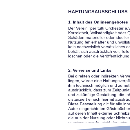
HAFTUNGSAUSSCHLUSS
1. Inhalt des Onlineangebotes
Der Verein "per tutti Orchester e.
Korrektheit, Vollständigkeit oder
Schäden materieller oder ideelle
Nutzung fehlerhafter und unvolls
kein nachweislich vorsätzliches o
behält sich ausdrücklich vor, Te
löschen oder die Veröffentlichung 
2. Verweise und Links
Bei direkten oder indirekten Ver
liegen, würde eine Haftungsverpfl
ihm technisch möglich und zumutba
ausdrücklich, dass zum Zeitpunkt 
und zukünftige Gestaltung, die In
distanziert er sich hiermit ausdrü
Diese Feststellung gilt für alle 
Autor eingerichteten Gästebücher
auf deren Inhalt externe Schreibz
die aus der Nutzung oder Nichtnut
verwiesen wurde, nicht derjenige, 