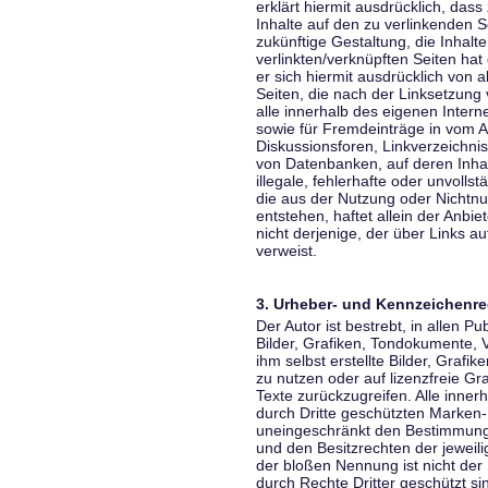
erklärt hiermit ausdrücklich, dass
Inhalte auf den zu verlinkenden S
zukünftige Gestaltung, die Inhalt
verlinkten/verknüpften Seiten hat 
er sich hiermit ausdrücklich von a
Seiten, die nach der Linksetzung 
alle innerhalb des eigenen Inter
sowie für Fremdeinträge in vom A
Diskussionsforen, Linkverzeichni
von Datenbanken, auf deren Inhalt
illegale, fehlerhafte oder unvoll
die aus der Nutzung oder Nichtnu
entstehen, haftet allein der Anbi
nicht derjenige, der über Links auf
verweist.
3. Urheber- und Kennzeichenre
Der Autor ist bestrebt, in allen 
Bilder, Grafiken, Tondokumente,
ihm selbst erstellte Bilder, Gra
zu nutzen oder auf lizenzfreie 
Texte zurückzugreifen. Alle inne
durch Dritte geschützten Marken
uneingeschränkt den Bestimmunge
und den Besitzrechten der jeweil
der bloßen Nennung ist nicht der
durch Rechte Dritter geschützt sin