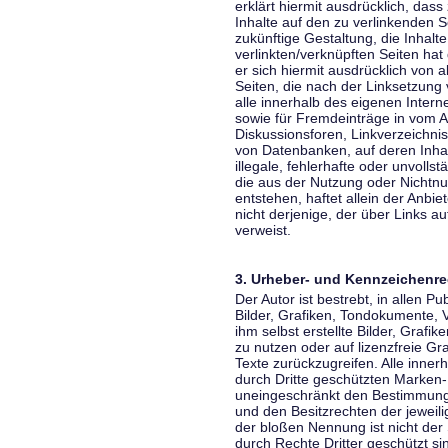
erklärt hiermit ausdrücklich, dass
Inhalte auf den zu verlinkenden S
zukünftige Gestaltung, die Inhalt
verlinkten/verknüpften Seiten hat 
er sich hiermit ausdrücklich von a
Seiten, die nach der Linksetzung 
alle innerhalb des eigenen Inter
sowie für Fremdeinträge in vom A
Diskussionsforen, Linkverzeichni
von Datenbanken, auf deren Inhalt
illegale, fehlerhafte oder unvoll
die aus der Nutzung oder Nichtnu
entstehen, haftet allein der Anbi
nicht derjenige, der über Links auf
verweist.
3. Urheber- und Kennzeichenre
Der Autor ist bestrebt, in allen 
Bilder, Grafiken, Tondokumente,
ihm selbst erstellte Bilder, Gra
zu nutzen oder auf lizenzfreie 
Texte zurückzugreifen. Alle inne
durch Dritte geschützten Marken
uneingeschränkt den Bestimmunge
und den Besitzrechten der jeweil
der bloßen Nennung ist nicht der
durch Rechte Dritter geschützt sin