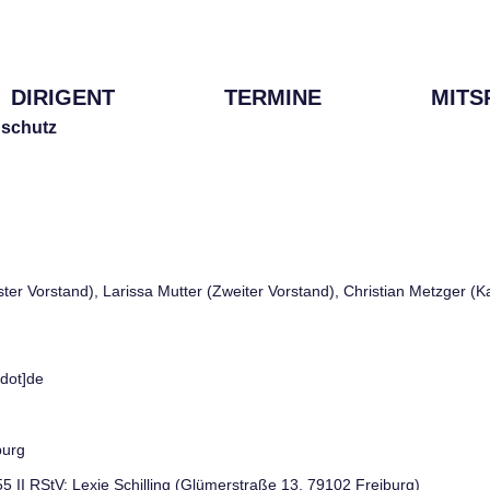
DIRIGENT
TERMINE
MITS
schutz
rster Vorstand), Larissa Mutter (Zweiter Vorstand), Christian Metzger (
[dot]de
burg
 55 II RStV: Lexie Schilling (Glümerstraße 13, 79102 Freiburg)