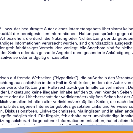
V." bzw. der beauftragte Autor dieses Internetangebots übernimmt keiner
 Qualität der bereitgestellten Informationen. Haftungsansprüche gegen d
r Art beziehen, die durch die Nutzung oder Nichtnutzung der dargebote
tändiger Informationen verursacht wurden, sind grundsätzlich ausgeschl
der grob fahrlässiges Verschulden vorliegt. Alle Angebote sind freibleib
ile der Seiten oder das gesamte Angebot ohne gesonderte Ankündigung 
zeitweise oder endgültig einzustellen.
weisen auf fremde Webseiten ("Hyperlinks"), die außerhalb des Verantw
ichtung ausschließlich in dem Fall in Kraft treten, in dem der Autor von
r wäre, die Nutzung im Falle rechtswidriger Inhalte zu verhindern. Der
der Linksetzung keine illegalen Inhalte auf den zu verlinkenden Seiten
halte oder die Urheberschaft der verlinkten/verknüpften Seiten hat der A
cklich von allen Inhalten aller verlinkten/verknüpften Seiten, die nach 
innerhalb des eigenen Internetangebotes gesetzten Links und Verweise 
n, Diskussionsforen, Linkverzeichnissen, Mailinglisten und in allen 
ugriffe möglich sind. Für illegale, fehlerhafte oder unvollständige Inha
zung solcherart dargebotener Informationen entstehen, haftet allein de
der über Links auf die jeweilige Veröffentlichung lediglich verweist.