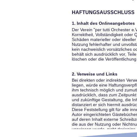
HAFTUNGSAUSSCHLUSS
1. Inhalt des Onlineangebotes
Der Verein "per tutti Orchester e.
Korrektheit, Vollständigkeit oder
Schäden materieller oder ideelle
Nutzung fehlerhafter und unvolls
kein nachweislich vorsätzliches o
behält sich ausdrücklich vor, Te
löschen oder die Veröffentlichung 
2. Verweise und Links
Bei direkten oder indirekten Ver
liegen, würde eine Haftungsverpfl
ihm technisch möglich und zumutba
ausdrücklich, dass zum Zeitpunkt 
und zukünftige Gestaltung, die In
distanziert er sich hiermit ausdrü
Diese Feststellung gilt für alle 
Autor eingerichteten Gästebücher
auf deren Inhalt externe Schreibz
die aus der Nutzung oder Nichtnut
verwiesen wurde, nicht derjenige, 