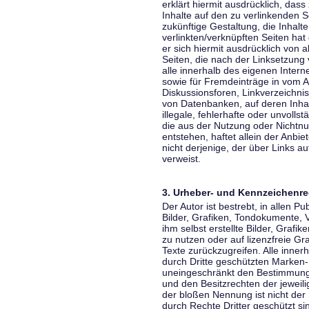
erklärt hiermit ausdrücklich, dass
Inhalte auf den zu verlinkenden S
zukünftige Gestaltung, die Inhalt
verlinkten/verknüpften Seiten hat 
er sich hiermit ausdrücklich von a
Seiten, die nach der Linksetzung 
alle innerhalb des eigenen Inter
sowie für Fremdeinträge in vom A
Diskussionsforen, Linkverzeichni
von Datenbanken, auf deren Inhalt
illegale, fehlerhafte oder unvoll
die aus der Nutzung oder Nichtnu
entstehen, haftet allein der Anbi
nicht derjenige, der über Links auf
verweist.
3. Urheber- und Kennzeichenre
Der Autor ist bestrebt, in allen 
Bilder, Grafiken, Tondokumente,
ihm selbst erstellte Bilder, Gra
zu nutzen oder auf lizenzfreie 
Texte zurückzugreifen. Alle inne
durch Dritte geschützten Marken
uneingeschränkt den Bestimmunge
und den Besitzrechten der jeweil
der bloßen Nennung ist nicht der
durch Rechte Dritter geschützt sin