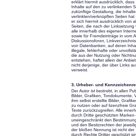
erklärt hiermit ausdrücklich, dass
Inhalte auf den zu verlinkenden S
zukünftige Gestaltung, die Inhalt
verlinkten/verknüpften Seiten hat 
er sich hiermit ausdrücklich von a
Seiten, die nach der Linksetzung 
alle innerhalb des eigenen Inter
sowie für Fremdeinträge in vom A
Diskussionsforen, Linkverzeichni
von Datenbanken, auf deren Inhalt
illegale, fehlerhafte oder unvoll
die aus der Nutzung oder Nichtnu
entstehen, haftet allein der Anbi
nicht derjenige, der über Links auf
verweist.
3. Urheber- und Kennzeichenre
Der Autor ist bestrebt, in allen 
Bilder, Grafiken, Tondokumente,
ihm selbst erstellte Bilder, Gra
zu nutzen oder auf lizenzfreie 
Texte zurückzugreifen. Alle inne
durch Dritte geschützten Marken
uneingeschränkt den Bestimmunge
und den Besitzrechten der jeweil
der bloßen Nennung ist nicht der
durch Rechte Dritter geschützt sin