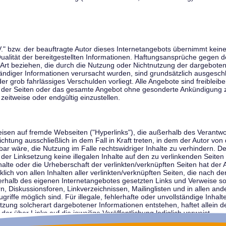
V." bzw. der beauftragte Autor dieses Internetangebots übernimmt keiner
 Qualität der bereitgestellten Informationen. Haftungsansprüche gegen d
r Art beziehen, die durch die Nutzung oder Nichtnutzung der dargebote
tändiger Informationen verursacht wurden, sind grundsätzlich ausgeschl
der grob fahrlässiges Verschulden vorliegt. Alle Angebote sind freibleib
ile der Seiten oder das gesamte Angebot ohne gesonderte Ankündigung 
zeitweise oder endgültig einzustellen.
weisen auf fremde Webseiten ("Hyperlinks"), die außerhalb des Verantw
ichtung ausschließlich in dem Fall in Kraft treten, in dem der Autor von
r wäre, die Nutzung im Falle rechtswidriger Inhalte zu verhindern. Der
der Linksetzung keine illegalen Inhalte auf den zu verlinkenden Seiten
halte oder die Urheberschaft der verlinkten/verknüpften Seiten hat der A
cklich von allen Inhalten aller verlinkten/verknüpften Seiten, die nach 
innerhalb des eigenen Internetangebotes gesetzten Links und Verweise 
n, Diskussionsforen, Linkverzeichnissen, Mailinglisten und in allen 
ugriffe möglich sind. Für illegale, fehlerhafte oder unvollständige Inha
zung solcherart dargebotener Informationen entstehen, haftet allein de
der über Links auf die jeweilige Veröffentlichung lediglich verweist.