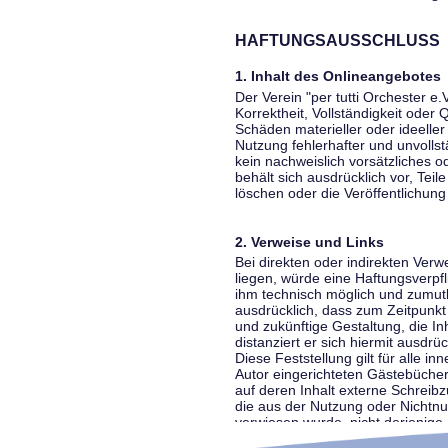
HAFTUNGSAUSSCHLUSS
1. Inhalt des Onlineangebotes
Der Verein "per tutti Orchester e.
Korrektheit, Vollständigkeit oder
Schäden materieller oder ideelle
Nutzung fehlerhafter und unvolls
kein nachweislich vorsätzliches o
behält sich ausdrücklich vor, Te
löschen oder die Veröffentlichung 
2. Verweise und Links
Bei direkten oder indirekten Ver
liegen, würde eine Haftungsverpfl
ihm technisch möglich und zumutba
ausdrücklich, dass zum Zeitpunkt 
und zukünftige Gestaltung, die In
distanziert er sich hiermit ausdrü
Diese Feststellung gilt für alle 
Autor eingerichteten Gästebücher
auf deren Inhalt externe Schreibz
die aus der Nutzung oder Nichtnut
verwiesen wurde, nicht derjenige, 