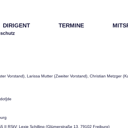
DIRIGENT
TERMINE
MITS
schutz
rster Vorstand), Larissa Mutter (Zweiter Vorstand), Christian Metzger (
[dot]de
burg
 55 II RStV: Lexie Schilling (Glümerstraße 13, 79102 Freiburg)