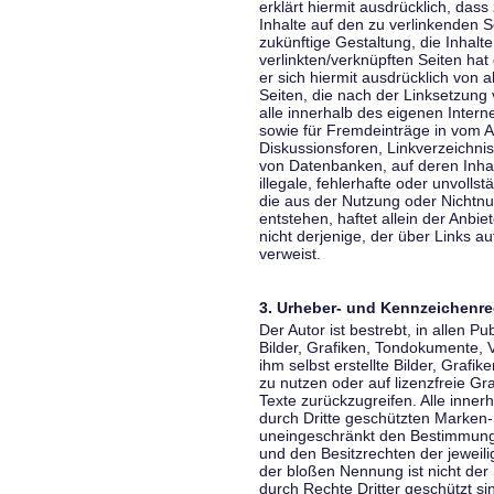
erklärt hiermit ausdrücklich, dass
Inhalte auf den zu verlinkenden S
zukünftige Gestaltung, die Inhalt
verlinkten/verknüpften Seiten hat 
er sich hiermit ausdrücklich von a
Seiten, die nach der Linksetzung 
alle innerhalb des eigenen Inter
sowie für Fremdeinträge in vom A
Diskussionsforen, Linkverzeichni
von Datenbanken, auf deren Inhalt
illegale, fehlerhafte oder unvoll
die aus der Nutzung oder Nichtnu
entstehen, haftet allein der Anbi
nicht derjenige, der über Links auf
verweist.
3. Urheber- und Kennzeichenre
Der Autor ist bestrebt, in allen 
Bilder, Grafiken, Tondokumente,
ihm selbst erstellte Bilder, Gra
zu nutzen oder auf lizenzfreie 
Texte zurückzugreifen. Alle inne
durch Dritte geschützten Marken
uneingeschränkt den Bestimmunge
und den Besitzrechten der jeweil
der bloßen Nennung ist nicht der
durch Rechte Dritter geschützt sin