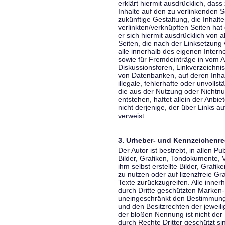
erklärt hiermit ausdrücklich, dass
Inhalte auf den zu verlinkenden S
zukünftige Gestaltung, die Inhalt
verlinkten/verknüpften Seiten hat 
er sich hiermit ausdrücklich von a
Seiten, die nach der Linksetzung 
alle innerhalb des eigenen Inter
sowie für Fremdeinträge in vom A
Diskussionsforen, Linkverzeichni
von Datenbanken, auf deren Inhalt
illegale, fehlerhafte oder unvoll
die aus der Nutzung oder Nichtnu
entstehen, haftet allein der Anbi
nicht derjenige, der über Links auf
verweist.
3. Urheber- und Kennzeichenre
Der Autor ist bestrebt, in allen 
Bilder, Grafiken, Tondokumente,
ihm selbst erstellte Bilder, Gra
zu nutzen oder auf lizenzfreie 
Texte zurückzugreifen. Alle inne
durch Dritte geschützten Marken
uneingeschränkt den Bestimmunge
und den Besitzrechten der jeweil
der bloßen Nennung ist nicht der
durch Rechte Dritter geschützt sin