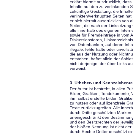
erklärt hiermit ausdrücklich, dass
Inhalte auf den zu verlinkenden S
zukünftige Gestaltung, die Inhalt
verlinkten/verknüpften Seiten hat 
er sich hiermit ausdrücklich von a
Seiten, die nach der Linksetzung 
alle innerhalb des eigenen Inter
sowie für Fremdeinträge in vom A
Diskussionsforen, Linkverzeichni
von Datenbanken, auf deren Inhalt
illegale, fehlerhafte oder unvoll
die aus der Nutzung oder Nichtnu
entstehen, haftet allein der Anbi
nicht derjenige, der über Links auf
verweist.
3. Urheber- und Kennzeichenre
Der Autor ist bestrebt, in allen 
Bilder, Grafiken, Tondokumente,
ihm selbst erstellte Bilder, Gra
zu nutzen oder auf lizenzfreie 
Texte zurückzugreifen. Alle inne
durch Dritte geschützten Marken
uneingeschränkt den Bestimmunge
und den Besitzrechten der jeweil
der bloßen Nennung ist nicht der
durch Rechte Dritter geschützt sin