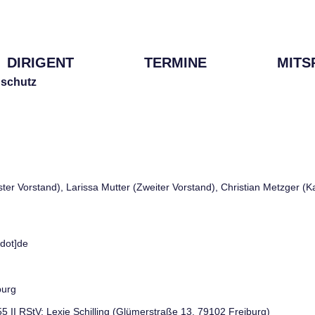
DIRIGENT
TERMINE
MITS
schutz
rster Vorstand), Larissa Mutter (Zweiter Vorstand), Christian Metzger (
[dot]de
burg
 55 II RStV: Lexie Schilling (Glümerstraße 13, 79102 Freiburg)