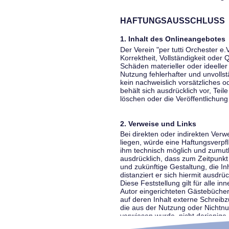
HAFTUNGSAUSSCHLUSS
1. Inhalt des Onlineangebotes
Der Verein "per tutti Orchester e.
Korrektheit, Vollständigkeit oder
Schäden materieller oder ideelle
Nutzung fehlerhafter und unvolls
kein nachweislich vorsätzliches o
behält sich ausdrücklich vor, Te
löschen oder die Veröffentlichung 
2. Verweise und Links
Bei direkten oder indirekten Ver
liegen, würde eine Haftungsverpfl
ihm technisch möglich und zumutba
ausdrücklich, dass zum Zeitpunkt 
und zukünftige Gestaltung, die In
distanziert er sich hiermit ausdrü
Diese Feststellung gilt für alle 
Autor eingerichteten Gästebücher
auf deren Inhalt externe Schreibz
die aus der Nutzung oder Nichtnut
verwiesen wurde, nicht derjenige, 