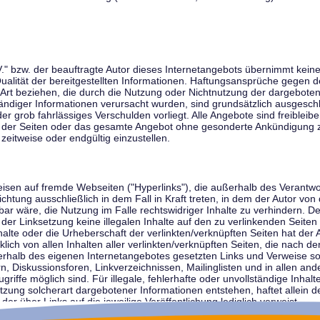
V." bzw. der beauftragte Autor dieses Internetangebots übernimmt keiner
 Qualität der bereitgestellten Informationen. Haftungsansprüche gegen d
r Art beziehen, die durch die Nutzung oder Nichtnutzung der dargebote
tändiger Informationen verursacht wurden, sind grundsätzlich ausgeschl
der grob fahrlässiges Verschulden vorliegt. Alle Angebote sind freibleib
ile der Seiten oder das gesamte Angebot ohne gesonderte Ankündigung 
zeitweise oder endgültig einzustellen.
weisen auf fremde Webseiten ("Hyperlinks"), die außerhalb des Verantw
ichtung ausschließlich in dem Fall in Kraft treten, in dem der Autor von
r wäre, die Nutzung im Falle rechtswidriger Inhalte zu verhindern. Der
der Linksetzung keine illegalen Inhalte auf den zu verlinkenden Seiten
halte oder die Urheberschaft der verlinkten/verknüpften Seiten hat der A
cklich von allen Inhalten aller verlinkten/verknüpften Seiten, die nach 
innerhalb des eigenen Internetangebotes gesetzten Links und Verweise 
n, Diskussionsforen, Linkverzeichnissen, Mailinglisten und in allen 
ugriffe möglich sind. Für illegale, fehlerhafte oder unvollständige Inha
zung solcherart dargebotener Informationen entstehen, haftet allein de
der über Links auf die jeweilige Veröffentlichung lediglich verweist.