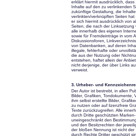
erklärt hiermit ausdrücklich, dass
Inhalte auf den zu verlinkenden S
zukünftige Gestaltung, die Inhalt
verlinkten/verknüpften Seiten hat 
er sich hiermit ausdrücklich von a
Seiten, die nach der Linksetzung 
alle innerhalb des eigenen Inter
sowie für Fremdeinträge in vom A
Diskussionsforen, Linkverzeichni
von Datenbanken, auf deren Inhalt
illegale, fehlerhafte oder unvoll
die aus der Nutzung oder Nichtnu
entstehen, haftet allein der Anbi
nicht derjenige, der über Links auf
verweist.
3. Urheber- und Kennzeichenre
Der Autor ist bestrebt, in allen 
Bilder, Grafiken, Tondokumente,
ihm selbst erstellte Bilder, Gra
zu nutzen oder auf lizenzfreie 
Texte zurückzugreifen. Alle inne
durch Dritte geschützten Marken
uneingeschränkt den Bestimmunge
und den Besitzrechten der jeweil
der bloßen Nennung ist nicht der
durch Rechte Dritter geschützt sin