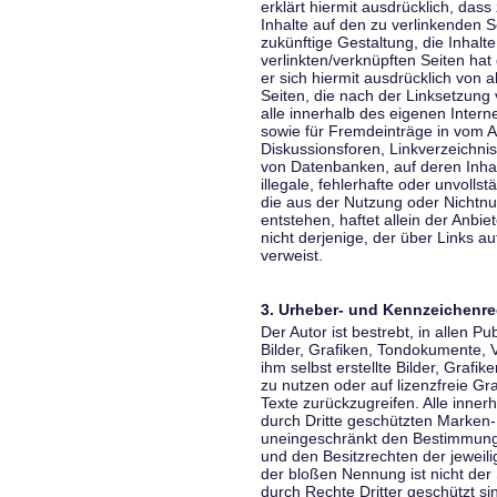
erklärt hiermit ausdrücklich, dass
Inhalte auf den zu verlinkenden S
zukünftige Gestaltung, die Inhalt
verlinkten/verknüpften Seiten hat 
er sich hiermit ausdrücklich von a
Seiten, die nach der Linksetzung 
alle innerhalb des eigenen Inter
sowie für Fremdeinträge in vom A
Diskussionsforen, Linkverzeichni
von Datenbanken, auf deren Inhalt
illegale, fehlerhafte oder unvoll
die aus der Nutzung oder Nichtnu
entstehen, haftet allein der Anbi
nicht derjenige, der über Links auf
verweist.
3. Urheber- und Kennzeichenre
Der Autor ist bestrebt, in allen 
Bilder, Grafiken, Tondokumente,
ihm selbst erstellte Bilder, Gra
zu nutzen oder auf lizenzfreie 
Texte zurückzugreifen. Alle inne
durch Dritte geschützten Marken
uneingeschränkt den Bestimmunge
und den Besitzrechten der jeweil
der bloßen Nennung ist nicht der
durch Rechte Dritter geschützt sin