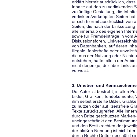
erklärt hiermit ausdrücklich, dass
Inhalte auf den zu verlinkenden S
zukünftige Gestaltung, die Inhalt
verlinkten/verknüpften Seiten hat 
er sich hiermit ausdrücklich von a
Seiten, die nach der Linksetzung 
alle innerhalb des eigenen Inter
sowie für Fremdeinträge in vom A
Diskussionsforen, Linkverzeichni
von Datenbanken, auf deren Inhalt
illegale, fehlerhafte oder unvoll
die aus der Nutzung oder Nichtnu
entstehen, haftet allein der Anbi
nicht derjenige, der über Links auf
verweist.
3. Urheber- und Kennzeichenre
Der Autor ist bestrebt, in allen 
Bilder, Grafiken, Tondokumente,
ihm selbst erstellte Bilder, Gra
zu nutzen oder auf lizenzfreie 
Texte zurückzugreifen. Alle inne
durch Dritte geschützten Marken
uneingeschränkt den Bestimmunge
und den Besitzrechten der jeweil
der bloßen Nennung ist nicht der
durch Rechte Dritter geschützt sin