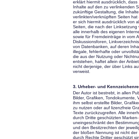
erklärt hiermit ausdrücklich, dass
Inhalte auf den zu verlinkenden S
zukünftige Gestaltung, die Inhalt
verlinkten/verknüpften Seiten hat 
er sich hiermit ausdrücklich von a
Seiten, die nach der Linksetzung 
alle innerhalb des eigenen Inter
sowie für Fremdeinträge in vom A
Diskussionsforen, Linkverzeichni
von Datenbanken, auf deren Inhalt
illegale, fehlerhafte oder unvoll
die aus der Nutzung oder Nichtnu
entstehen, haftet allein der Anbi
nicht derjenige, der über Links auf
verweist.
3. Urheber- und Kennzeichenre
Der Autor ist bestrebt, in allen 
Bilder, Grafiken, Tondokumente,
ihm selbst erstellte Bilder, Gra
zu nutzen oder auf lizenzfreie 
Texte zurückzugreifen. Alle inne
durch Dritte geschützten Marken
uneingeschränkt den Bestimmunge
und den Besitzrechten der jeweil
der bloßen Nennung ist nicht der
durch Rechte Dritter geschützt sin