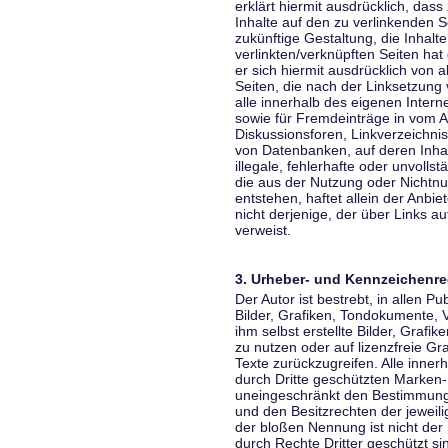
erklärt hiermit ausdrücklich, dass
Inhalte auf den zu verlinkenden S
zukünftige Gestaltung, die Inhalt
verlinkten/verknüpften Seiten hat 
er sich hiermit ausdrücklich von a
Seiten, die nach der Linksetzung 
alle innerhalb des eigenen Inter
sowie für Fremdeinträge in vom A
Diskussionsforen, Linkverzeichni
von Datenbanken, auf deren Inhalt
illegale, fehlerhafte oder unvoll
die aus der Nutzung oder Nichtnu
entstehen, haftet allein der Anbi
nicht derjenige, der über Links auf
verweist.
3. Urheber- und Kennzeichenre
Der Autor ist bestrebt, in allen 
Bilder, Grafiken, Tondokumente,
ihm selbst erstellte Bilder, Gra
zu nutzen oder auf lizenzfreie 
Texte zurückzugreifen. Alle inne
durch Dritte geschützten Marken
uneingeschränkt den Bestimmunge
und den Besitzrechten der jeweil
der bloßen Nennung ist nicht der
durch Rechte Dritter geschützt sin