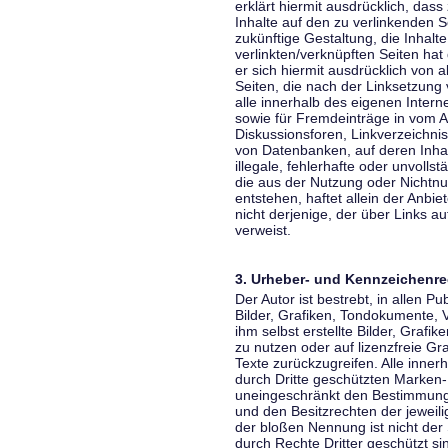
erklärt hiermit ausdrücklich, dass
Inhalte auf den zu verlinkenden S
zukünftige Gestaltung, die Inhalt
verlinkten/verknüpften Seiten hat 
er sich hiermit ausdrücklich von a
Seiten, die nach der Linksetzung 
alle innerhalb des eigenen Inter
sowie für Fremdeinträge in vom A
Diskussionsforen, Linkverzeichni
von Datenbanken, auf deren Inhalt
illegale, fehlerhafte oder unvoll
die aus der Nutzung oder Nichtnu
entstehen, haftet allein der Anbi
nicht derjenige, der über Links auf
verweist.
3. Urheber- und Kennzeichenre
Der Autor ist bestrebt, in allen 
Bilder, Grafiken, Tondokumente,
ihm selbst erstellte Bilder, Gra
zu nutzen oder auf lizenzfreie 
Texte zurückzugreifen. Alle inne
durch Dritte geschützten Marken
uneingeschränkt den Bestimmunge
und den Besitzrechten der jeweil
der bloßen Nennung ist nicht der
durch Rechte Dritter geschützt sin