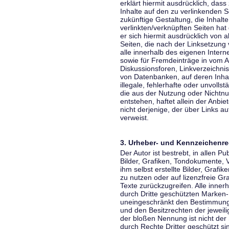
erklärt hiermit ausdrücklich, dass
Inhalte auf den zu verlinkenden S
zukünftige Gestaltung, die Inhalt
verlinkten/verknüpften Seiten hat 
er sich hiermit ausdrücklich von a
Seiten, die nach der Linksetzung 
alle innerhalb des eigenen Inter
sowie für Fremdeinträge in vom A
Diskussionsforen, Linkverzeichni
von Datenbanken, auf deren Inhalt
illegale, fehlerhafte oder unvoll
die aus der Nutzung oder Nichtnu
entstehen, haftet allein der Anbi
nicht derjenige, der über Links auf
verweist.
3. Urheber- und Kennzeichenre
Der Autor ist bestrebt, in allen 
Bilder, Grafiken, Tondokumente,
ihm selbst erstellte Bilder, Gra
zu nutzen oder auf lizenzfreie 
Texte zurückzugreifen. Alle inne
durch Dritte geschützten Marken
uneingeschränkt den Bestimmunge
und den Besitzrechten der jeweil
der bloßen Nennung ist nicht der
durch Rechte Dritter geschützt sin