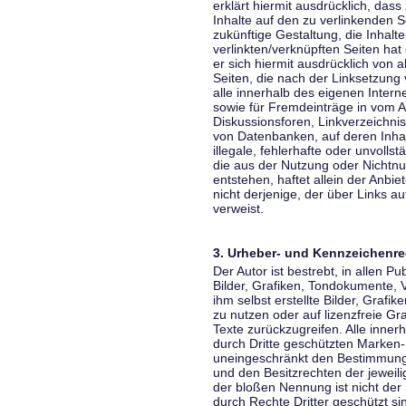
erklärt hiermit ausdrücklich, dass
Inhalte auf den zu verlinkenden S
zukünftige Gestaltung, die Inhalt
verlinkten/verknüpften Seiten hat 
er sich hiermit ausdrücklich von a
Seiten, die nach der Linksetzung 
alle innerhalb des eigenen Inter
sowie für Fremdeinträge in vom A
Diskussionsforen, Linkverzeichni
von Datenbanken, auf deren Inhalt
illegale, fehlerhafte oder unvoll
die aus der Nutzung oder Nichtnu
entstehen, haftet allein der Anbi
nicht derjenige, der über Links auf
verweist.
3. Urheber- und Kennzeichenre
Der Autor ist bestrebt, in allen 
Bilder, Grafiken, Tondokumente,
ihm selbst erstellte Bilder, Gra
zu nutzen oder auf lizenzfreie 
Texte zurückzugreifen. Alle inne
durch Dritte geschützten Marken
uneingeschränkt den Bestimmunge
und den Besitzrechten der jeweil
der bloßen Nennung ist nicht der
durch Rechte Dritter geschützt sin