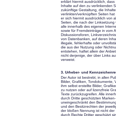
erklärt hiermit ausdrücklich, dass
Inhalte auf den zu verlinkenden S
zukünftige Gestaltung, die Inhalt
verlinkten/verknüpften Seiten hat 
er sich hiermit ausdrücklich von a
Seiten, die nach der Linksetzung 
alle innerhalb des eigenen Inter
sowie für Fremdeinträge in vom A
Diskussionsforen, Linkverzeichni
von Datenbanken, auf deren Inhalt
illegale, fehlerhafte oder unvoll
die aus der Nutzung oder Nichtnu
entstehen, haftet allein der Anbi
nicht derjenige, der über Links auf
verweist.
3. Urheber- und Kennzeichenre
Der Autor ist bestrebt, in allen 
Bilder, Grafiken, Tondokumente,
ihm selbst erstellte Bilder, Gra
zu nutzen oder auf lizenzfreie 
Texte zurückzugreifen. Alle inne
durch Dritte geschützten Marken
uneingeschränkt den Bestimmunge
und den Besitzrechten der jeweil
der bloßen Nennung ist nicht der
durch Rechte Dritter geschützt sin