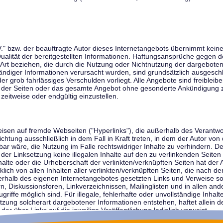
V." bzw. der beauftragte Autor dieses Internetangebots übernimmt keiner
 Qualität der bereitgestellten Informationen. Haftungsansprüche gegen d
r Art beziehen, die durch die Nutzung oder Nichtnutzung der dargebote
tändiger Informationen verursacht wurden, sind grundsätzlich ausgeschl
der grob fahrlässiges Verschulden vorliegt. Alle Angebote sind freibleib
ile der Seiten oder das gesamte Angebot ohne gesonderte Ankündigung 
zeitweise oder endgültig einzustellen.
weisen auf fremde Webseiten ("Hyperlinks"), die außerhalb des Verantw
ichtung ausschließlich in dem Fall in Kraft treten, in dem der Autor von
r wäre, die Nutzung im Falle rechtswidriger Inhalte zu verhindern. Der
der Linksetzung keine illegalen Inhalte auf den zu verlinkenden Seiten
halte oder die Urheberschaft der verlinkten/verknüpften Seiten hat der A
cklich von allen Inhalten aller verlinkten/verknüpften Seiten, die nach 
innerhalb des eigenen Internetangebotes gesetzten Links und Verweise 
n, Diskussionsforen, Linkverzeichnissen, Mailinglisten und in allen 
ugriffe möglich sind. Für illegale, fehlerhafte oder unvollständige Inha
zung solcherart dargebotener Informationen entstehen, haftet allein de
der über Links auf die jeweilige Veröffentlichung lediglich verweist.