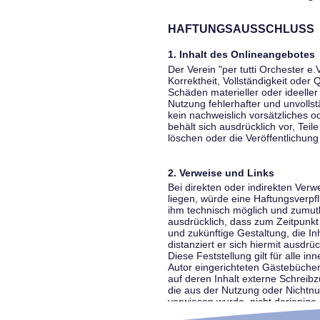
HAFTUNGSAUSSCHLUSS
1. Inhalt des Onlineangebotes
Der Verein "per tutti Orchester e.
Korrektheit, Vollständigkeit oder
Schäden materieller oder ideelle
Nutzung fehlerhafter und unvolls
kein nachweislich vorsätzliches o
behält sich ausdrücklich vor, Te
löschen oder die Veröffentlichung 
2. Verweise und Links
Bei direkten oder indirekten Ver
liegen, würde eine Haftungsverpfl
ihm technisch möglich und zumutba
ausdrücklich, dass zum Zeitpunkt 
und zukünftige Gestaltung, die In
distanziert er sich hiermit ausdrü
Diese Feststellung gilt für alle 
Autor eingerichteten Gästebücher
auf deren Inhalt externe Schreibz
die aus der Nutzung oder Nichtnut
verwiesen wurde, nicht derjenige, 