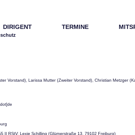
DIRIGENT
TERMINE
MITS
schutz
rster Vorstand), Larissa Mutter (Zweiter Vorstand), Christian Metzger (
[dot]de
burg
 55 II RStV: Lexie Schilling (Glümerstraße 13, 79102 Freiburg)