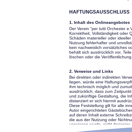
HAFTUNGSAUSSCHLUSS
1. Inhalt des Onlineangebotes
Der Verein "per tutti Orchester e.
Korrektheit, Vollständigkeit oder
Schäden materieller oder ideelle
Nutzung fehlerhafter und unvolls
kein nachweislich vorsätzliches o
behält sich ausdrücklich vor, Te
löschen oder die Veröffentlichung 
2. Verweise und Links
Bei direkten oder indirekten Ver
liegen, würde eine Haftungsverpfl
ihm technisch möglich und zumutba
ausdrücklich, dass zum Zeitpunkt 
und zukünftige Gestaltung, die In
distanziert er sich hiermit ausdrü
Diese Feststellung gilt für alle 
Autor eingerichteten Gästebücher
auf deren Inhalt externe Schreibz
die aus der Nutzung oder Nichtnut
verwiesen wurde, nicht derjenige, 