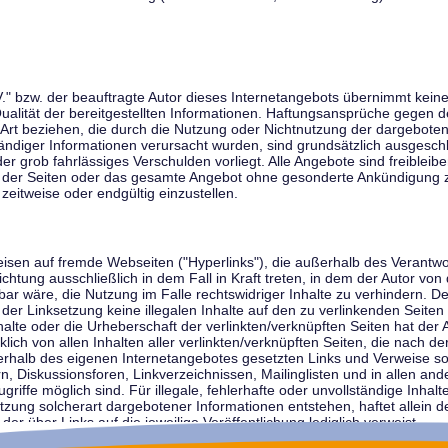
V." bzw. der beauftragte Autor dieses Internetangebots übernimmt keiner
 Qualität der bereitgestellten Informationen. Haftungsansprüche gegen d
r Art beziehen, die durch die Nutzung oder Nichtnutzung der dargebote
tändiger Informationen verursacht wurden, sind grundsätzlich ausgeschl
der grob fahrlässiges Verschulden vorliegt. Alle Angebote sind freibleib
ile der Seiten oder das gesamte Angebot ohne gesonderte Ankündigung 
zeitweise oder endgültig einzustellen.
weisen auf fremde Webseiten ("Hyperlinks"), die außerhalb des Verantw
ichtung ausschließlich in dem Fall in Kraft treten, in dem der Autor von
r wäre, die Nutzung im Falle rechtswidriger Inhalte zu verhindern. Der
der Linksetzung keine illegalen Inhalte auf den zu verlinkenden Seiten
halte oder die Urheberschaft der verlinkten/verknüpften Seiten hat der A
cklich von allen Inhalten aller verlinkten/verknüpften Seiten, die nach 
innerhalb des eigenen Internetangebotes gesetzten Links und Verweise 
n, Diskussionsforen, Linkverzeichnissen, Mailinglisten und in allen 
ugriffe möglich sind. Für illegale, fehlerhafte oder unvollständige Inha
zung solcherart dargebotener Informationen entstehen, haftet allein de
der über Links auf die jeweilige Veröffentlichung lediglich verweist.