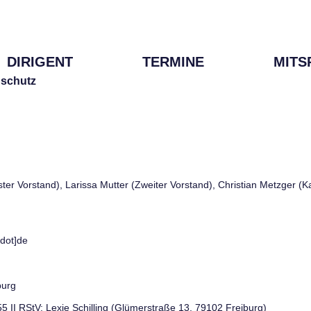
DIRIGENT
TERMINE
MITS
schutz
rster Vorstand), Larissa Mutter (Zweiter Vorstand), Christian Metzger (
[dot]de
burg
 55 II RStV: Lexie Schilling (Glümerstraße 13, 79102 Freiburg)