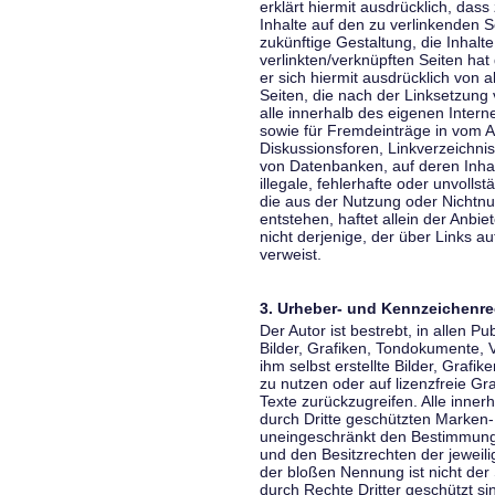
erklärt hiermit ausdrücklich, dass
Inhalte auf den zu verlinkenden S
zukünftige Gestaltung, die Inhalt
verlinkten/verknüpften Seiten hat 
er sich hiermit ausdrücklich von a
Seiten, die nach der Linksetzung 
alle innerhalb des eigenen Inter
sowie für Fremdeinträge in vom A
Diskussionsforen, Linkverzeichni
von Datenbanken, auf deren Inhalt
illegale, fehlerhafte oder unvoll
die aus der Nutzung oder Nichtnu
entstehen, haftet allein der Anbi
nicht derjenige, der über Links auf
verweist.
3. Urheber- und Kennzeichenre
Der Autor ist bestrebt, in allen 
Bilder, Grafiken, Tondokumente,
ihm selbst erstellte Bilder, Gra
zu nutzen oder auf lizenzfreie 
Texte zurückzugreifen. Alle inne
durch Dritte geschützten Marken
uneingeschränkt den Bestimmunge
und den Besitzrechten der jeweil
der bloßen Nennung ist nicht der
durch Rechte Dritter geschützt sin