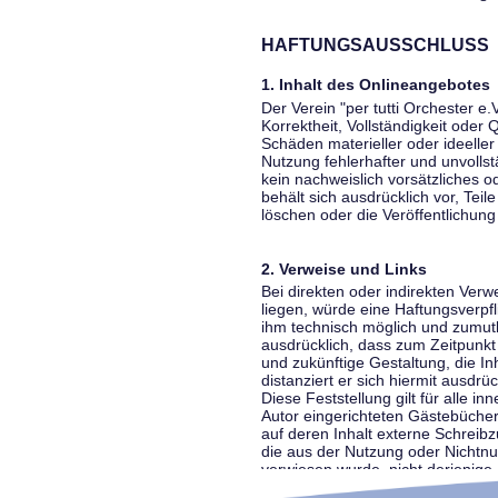
HAFTUNGSAUSSCHLUSS
1. Inhalt des Onlineangebotes
Der Verein "per tutti Orchester e.
Korrektheit, Vollständigkeit oder
Schäden materieller oder ideelle
Nutzung fehlerhafter und unvolls
kein nachweislich vorsätzliches o
behält sich ausdrücklich vor, Te
löschen oder die Veröffentlichung 
2. Verweise und Links
Bei direkten oder indirekten Ver
liegen, würde eine Haftungsverpfl
ihm technisch möglich und zumutba
ausdrücklich, dass zum Zeitpunkt 
und zukünftige Gestaltung, die In
distanziert er sich hiermit ausdrü
Diese Feststellung gilt für alle 
Autor eingerichteten Gästebücher
auf deren Inhalt externe Schreibz
die aus der Nutzung oder Nichtnut
verwiesen wurde, nicht derjenige, 