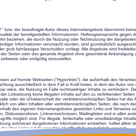
V." bzw. der beauftragte Autor dieses Internetangebots übernimmt keiner
 Qualität der bereitgestellten Informationen. Haftungsansprüche gegen d
r Art beziehen, die durch die Nutzung oder Nichtnutzung der dargebote
tändiger Informationen verursacht wurden, sind grundsätzlich ausgeschl
der grob fahrlässiges Verschulden vorliegt. Alle Angebote sind freibleib
ile der Seiten oder das gesamte Angebot ohne gesonderte Ankündigung 
zeitweise oder endgültig einzustellen.
weisen auf fremde Webseiten ("Hyperlinks"), die außerhalb des Verantw
ichtung ausschließlich in dem Fall in Kraft treten, in dem der Autor von
r wäre, die Nutzung im Falle rechtswidriger Inhalte zu verhindern. Der
der Linksetzung keine illegalen Inhalte auf den zu verlinkenden Seiten
halte oder die Urheberschaft der verlinkten/verknüpften Seiten hat der A
cklich von allen Inhalten aller verlinkten/verknüpften Seiten, die nach 
innerhalb des eigenen Internetangebotes gesetzten Links und Verweise 
n, Diskussionsforen, Linkverzeichnissen, Mailinglisten und in allen 
ugriffe möglich sind. Für illegale, fehlerhafte oder unvollständige Inha
zung solcherart dargebotener Informationen entstehen, haftet allein de
der über Links auf die jeweilige Veröffentlichung lediglich verweist.