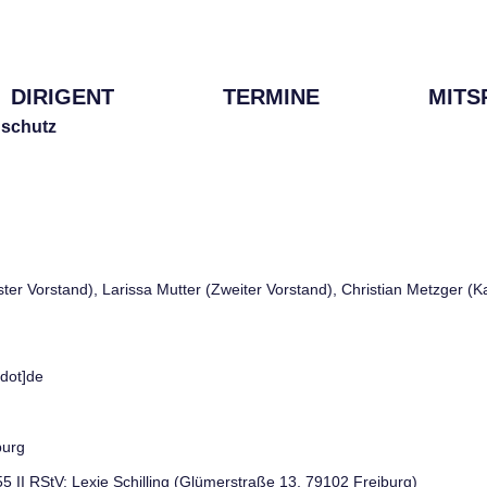
DIRIGENT
TERMINE
MITS
schutz
rster Vorstand), Larissa Mutter (Zweiter Vorstand), Christian Metzger (
[dot]de
burg
 55 II RStV: Lexie Schilling (Glümerstraße 13, 79102 Freiburg)