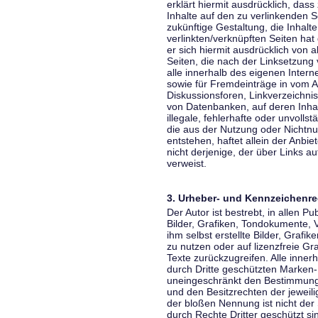
erklärt hiermit ausdrücklich, dass
Inhalte auf den zu verlinkenden S
zukünftige Gestaltung, die Inhalt
verlinkten/verknüpften Seiten hat 
er sich hiermit ausdrücklich von a
Seiten, die nach der Linksetzung 
alle innerhalb des eigenen Inter
sowie für Fremdeinträge in vom A
Diskussionsforen, Linkverzeichni
von Datenbanken, auf deren Inhalt
illegale, fehlerhafte oder unvoll
die aus der Nutzung oder Nichtnu
entstehen, haftet allein der Anbi
nicht derjenige, der über Links auf
verweist.
3. Urheber- und Kennzeichenre
Der Autor ist bestrebt, in allen 
Bilder, Grafiken, Tondokumente,
ihm selbst erstellte Bilder, Gra
zu nutzen oder auf lizenzfreie 
Texte zurückzugreifen. Alle inne
durch Dritte geschützten Marken
uneingeschränkt den Bestimmunge
und den Besitzrechten der jeweil
der bloßen Nennung ist nicht der
durch Rechte Dritter geschützt sin