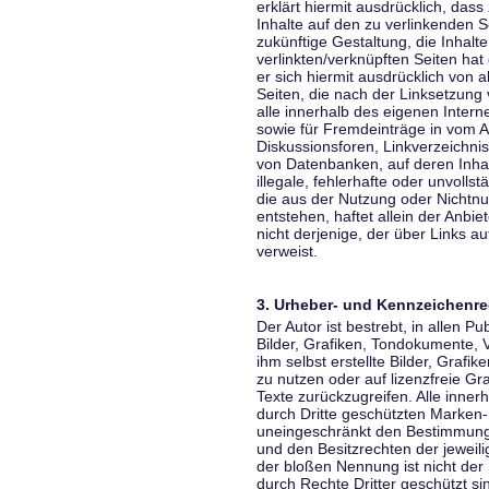
erklärt hiermit ausdrücklich, dass
Inhalte auf den zu verlinkenden S
zukünftige Gestaltung, die Inhalt
verlinkten/verknüpften Seiten hat 
er sich hiermit ausdrücklich von a
Seiten, die nach der Linksetzung 
alle innerhalb des eigenen Inter
sowie für Fremdeinträge in vom A
Diskussionsforen, Linkverzeichni
von Datenbanken, auf deren Inhalt
illegale, fehlerhafte oder unvoll
die aus der Nutzung oder Nichtnu
entstehen, haftet allein der Anbi
nicht derjenige, der über Links auf
verweist.
3. Urheber- und Kennzeichenre
Der Autor ist bestrebt, in allen 
Bilder, Grafiken, Tondokumente,
ihm selbst erstellte Bilder, Gra
zu nutzen oder auf lizenzfreie 
Texte zurückzugreifen. Alle inne
durch Dritte geschützten Marken
uneingeschränkt den Bestimmunge
und den Besitzrechten der jeweil
der bloßen Nennung ist nicht der
durch Rechte Dritter geschützt sin