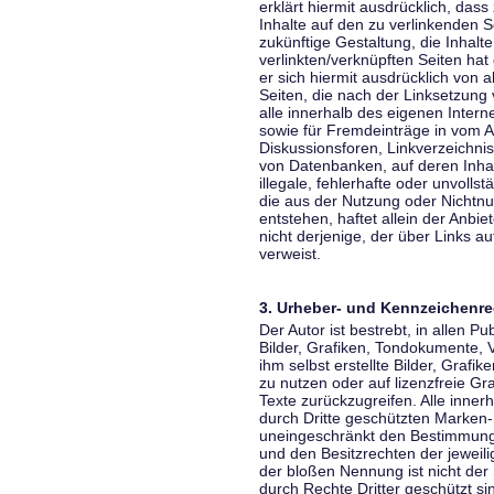
erklärt hiermit ausdrücklich, dass
Inhalte auf den zu verlinkenden S
zukünftige Gestaltung, die Inhalt
verlinkten/verknüpften Seiten hat 
er sich hiermit ausdrücklich von a
Seiten, die nach der Linksetzung 
alle innerhalb des eigenen Inter
sowie für Fremdeinträge in vom A
Diskussionsforen, Linkverzeichni
von Datenbanken, auf deren Inhalt
illegale, fehlerhafte oder unvoll
die aus der Nutzung oder Nichtnu
entstehen, haftet allein der Anbi
nicht derjenige, der über Links auf
verweist.
3. Urheber- und Kennzeichenre
Der Autor ist bestrebt, in allen 
Bilder, Grafiken, Tondokumente,
ihm selbst erstellte Bilder, Gra
zu nutzen oder auf lizenzfreie 
Texte zurückzugreifen. Alle inne
durch Dritte geschützten Marken
uneingeschränkt den Bestimmunge
und den Besitzrechten der jeweil
der bloßen Nennung ist nicht der
durch Rechte Dritter geschützt sin