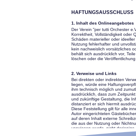
HAFTUNGSAUSSCHLUSS
1. Inhalt des Onlineangebotes
Der Verein "per tutti Orchester e.
Korrektheit, Vollständigkeit oder
Schäden materieller oder ideelle
Nutzung fehlerhafter und unvolls
kein nachweislich vorsätzliches o
behält sich ausdrücklich vor, Te
löschen oder die Veröffentlichung 
2. Verweise und Links
Bei direkten oder indirekten Ver
liegen, würde eine Haftungsverpfl
ihm technisch möglich und zumutba
ausdrücklich, dass zum Zeitpunkt 
und zukünftige Gestaltung, die In
distanziert er sich hiermit ausdrü
Diese Feststellung gilt für alle 
Autor eingerichteten Gästebücher
auf deren Inhalt externe Schreibz
die aus der Nutzung oder Nichtnut
verwiesen wurde, nicht derjenige, 