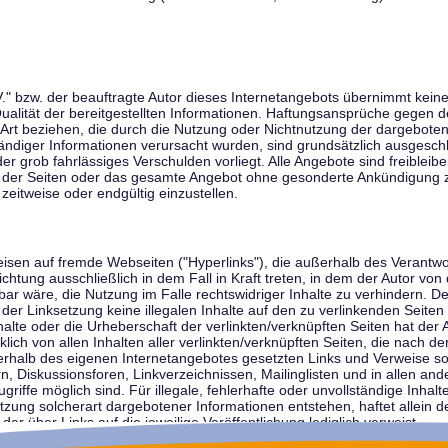
V." bzw. der beauftragte Autor dieses Internetangebots übernimmt keiner
 Qualität der bereitgestellten Informationen. Haftungsansprüche gegen d
r Art beziehen, die durch die Nutzung oder Nichtnutzung der dargebote
tändiger Informationen verursacht wurden, sind grundsätzlich ausgeschl
der grob fahrlässiges Verschulden vorliegt. Alle Angebote sind freibleib
ile der Seiten oder das gesamte Angebot ohne gesonderte Ankündigung 
zeitweise oder endgültig einzustellen.
weisen auf fremde Webseiten ("Hyperlinks"), die außerhalb des Verantw
ichtung ausschließlich in dem Fall in Kraft treten, in dem der Autor von
r wäre, die Nutzung im Falle rechtswidriger Inhalte zu verhindern. Der
der Linksetzung keine illegalen Inhalte auf den zu verlinkenden Seiten
halte oder die Urheberschaft der verlinkten/verknüpften Seiten hat der A
cklich von allen Inhalten aller verlinkten/verknüpften Seiten, die nach 
innerhalb des eigenen Internetangebotes gesetzten Links und Verweise 
n, Diskussionsforen, Linkverzeichnissen, Mailinglisten und in allen 
ugriffe möglich sind. Für illegale, fehlerhafte oder unvollständige Inha
zung solcherart dargebotener Informationen entstehen, haftet allein de
der über Links auf die jeweilige Veröffentlichung lediglich verweist.