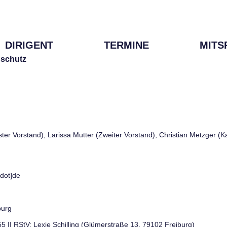
DIRIGENT
TERMINE
MITS
schutz
rster Vorstand), Larissa Mutter (Zweiter Vorstand), Christian Metzger (
[dot]de
burg
 55 II RStV: Lexie Schilling (Glümerstraße 13, 79102 Freiburg)