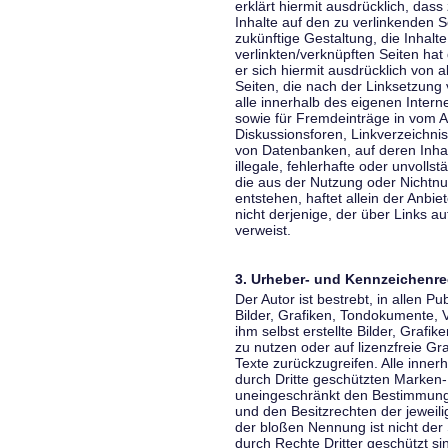
erklärt hiermit ausdrücklich, dass
Inhalte auf den zu verlinkenden S
zukünftige Gestaltung, die Inhalt
verlinkten/verknüpften Seiten hat 
er sich hiermit ausdrücklich von a
Seiten, die nach der Linksetzung 
alle innerhalb des eigenen Inter
sowie für Fremdeinträge in vom A
Diskussionsforen, Linkverzeichni
von Datenbanken, auf deren Inhalt
illegale, fehlerhafte oder unvoll
die aus der Nutzung oder Nichtnu
entstehen, haftet allein der Anbi
nicht derjenige, der über Links auf
verweist.
3. Urheber- und Kennzeichenre
Der Autor ist bestrebt, in allen 
Bilder, Grafiken, Tondokumente,
ihm selbst erstellte Bilder, Gra
zu nutzen oder auf lizenzfreie 
Texte zurückzugreifen. Alle inne
durch Dritte geschützten Marken
uneingeschränkt den Bestimmunge
und den Besitzrechten der jeweil
der bloßen Nennung ist nicht der
durch Rechte Dritter geschützt sin