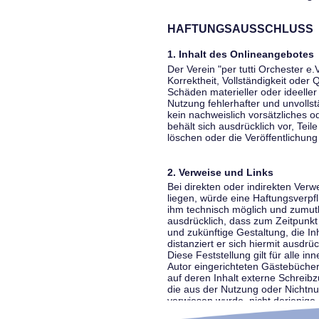
HAFTUNGSAUSSCHLUSS
1. Inhalt des Onlineangebotes
Der Verein "per tutti Orchester e.
Korrektheit, Vollständigkeit oder
Schäden materieller oder ideelle
Nutzung fehlerhafter und unvolls
kein nachweislich vorsätzliches o
behält sich ausdrücklich vor, Te
löschen oder die Veröffentlichung 
2. Verweise und Links
Bei direkten oder indirekten Ver
liegen, würde eine Haftungsverpfl
ihm technisch möglich und zumutba
ausdrücklich, dass zum Zeitpunkt 
und zukünftige Gestaltung, die In
distanziert er sich hiermit ausdrü
Diese Feststellung gilt für alle 
Autor eingerichteten Gästebücher
auf deren Inhalt externe Schreibz
die aus der Nutzung oder Nichtnut
verwiesen wurde, nicht derjenige, 