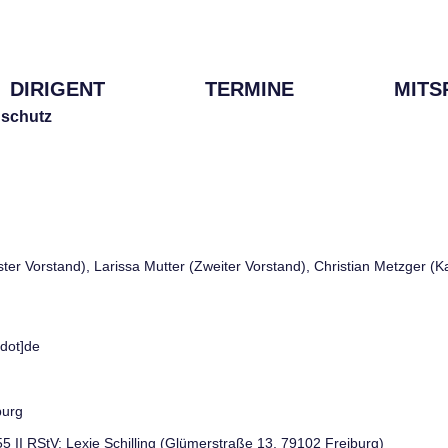
DIRIGENT
TERMINE
MITS
schutz
rster Vorstand), Larissa Mutter (Zweiter Vorstand), Christian Metzger (
[dot]de
burg
 55 II RStV: Lexie Schilling (Glümerstraße 13, 79102 Freiburg)