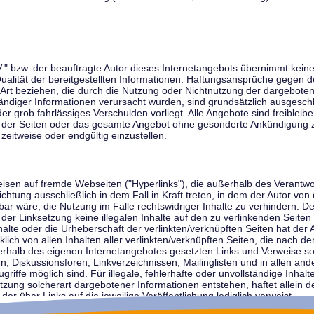
V." bzw. der beauftragte Autor dieses Internetangebots übernimmt keiner
 Qualität der bereitgestellten Informationen. Haftungsansprüche gegen d
r Art beziehen, die durch die Nutzung oder Nichtnutzung der dargebote
tändiger Informationen verursacht wurden, sind grundsätzlich ausgeschl
der grob fahrlässiges Verschulden vorliegt. Alle Angebote sind freibleib
ile der Seiten oder das gesamte Angebot ohne gesonderte Ankündigung 
zeitweise oder endgültig einzustellen.
weisen auf fremde Webseiten ("Hyperlinks"), die außerhalb des Verantw
ichtung ausschließlich in dem Fall in Kraft treten, in dem der Autor von
r wäre, die Nutzung im Falle rechtswidriger Inhalte zu verhindern. Der
der Linksetzung keine illegalen Inhalte auf den zu verlinkenden Seiten
halte oder die Urheberschaft der verlinkten/verknüpften Seiten hat der A
cklich von allen Inhalten aller verlinkten/verknüpften Seiten, die nach 
innerhalb des eigenen Internetangebotes gesetzten Links und Verweise 
n, Diskussionsforen, Linkverzeichnissen, Mailinglisten und in allen 
ugriffe möglich sind. Für illegale, fehlerhafte oder unvollständige Inha
zung solcherart dargebotener Informationen entstehen, haftet allein de
der über Links auf die jeweilige Veröffentlichung lediglich verweist.