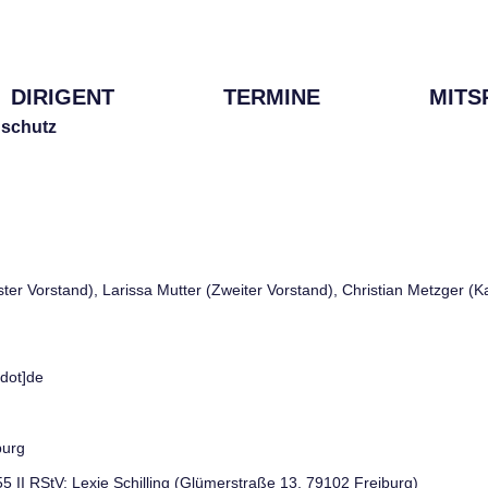
DIRIGENT
TERMINE
MITS
schutz
rster Vorstand), Larissa Mutter (Zweiter Vorstand), Christian Metzger (
[dot]de
burg
 55 II RStV: Lexie Schilling (Glümerstraße 13, 79102 Freiburg)