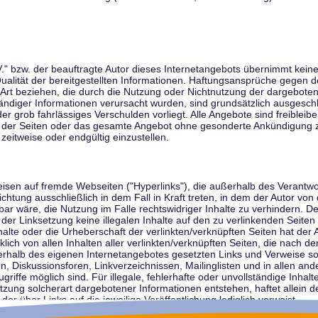
V." bzw. der beauftragte Autor dieses Internetangebots übernimmt keiner
 Qualität der bereitgestellten Informationen. Haftungsansprüche gegen d
r Art beziehen, die durch die Nutzung oder Nichtnutzung der dargebote
tändiger Informationen verursacht wurden, sind grundsätzlich ausgeschl
der grob fahrlässiges Verschulden vorliegt. Alle Angebote sind freibleib
ile der Seiten oder das gesamte Angebot ohne gesonderte Ankündigung 
zeitweise oder endgültig einzustellen.
weisen auf fremde Webseiten ("Hyperlinks"), die außerhalb des Verantw
ichtung ausschließlich in dem Fall in Kraft treten, in dem der Autor von
r wäre, die Nutzung im Falle rechtswidriger Inhalte zu verhindern. Der
der Linksetzung keine illegalen Inhalte auf den zu verlinkenden Seiten
halte oder die Urheberschaft der verlinkten/verknüpften Seiten hat der A
cklich von allen Inhalten aller verlinkten/verknüpften Seiten, die nach 
innerhalb des eigenen Internetangebotes gesetzten Links und Verweise 
n, Diskussionsforen, Linkverzeichnissen, Mailinglisten und in allen 
ugriffe möglich sind. Für illegale, fehlerhafte oder unvollständige Inha
zung solcherart dargebotener Informationen entstehen, haftet allein de
der über Links auf die jeweilige Veröffentlichung lediglich verweist.