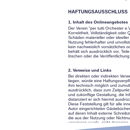
HAFTUNGSAUSSCHLUSS
1. Inhalt des Onlineangebotes
Der Verein "per tutti Orchester e.
Korrektheit, Vollständigkeit oder
Schäden materieller oder ideelle
Nutzung fehlerhafter und unvolls
kein nachweislich vorsätzliches o
behält sich ausdrücklich vor, Te
löschen oder die Veröffentlichung 
2. Verweise und Links
Bei direkten oder indirekten Ver
liegen, würde eine Haftungsverpfl
ihm technisch möglich und zumutba
ausdrücklich, dass zum Zeitpunkt 
und zukünftige Gestaltung, die In
distanziert er sich hiermit ausdrü
Diese Feststellung gilt für alle 
Autor eingerichteten Gästebücher
auf deren Inhalt externe Schreibz
die aus der Nutzung oder Nichtnut
verwiesen wurde, nicht derjenige, 