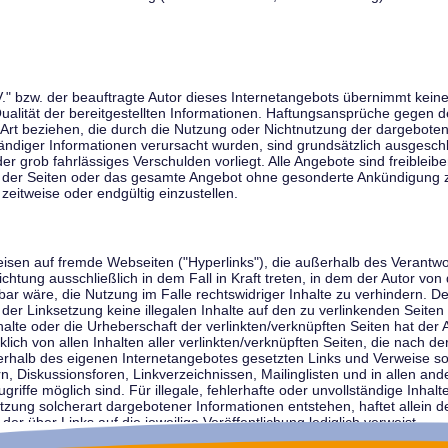
V." bzw. der beauftragte Autor dieses Internetangebots übernimmt keiner
 Qualität der bereitgestellten Informationen. Haftungsansprüche gegen d
r Art beziehen, die durch die Nutzung oder Nichtnutzung der dargebote
tändiger Informationen verursacht wurden, sind grundsätzlich ausgeschl
der grob fahrlässiges Verschulden vorliegt. Alle Angebote sind freibleib
ile der Seiten oder das gesamte Angebot ohne gesonderte Ankündigung 
zeitweise oder endgültig einzustellen.
weisen auf fremde Webseiten ("Hyperlinks"), die außerhalb des Verantw
ichtung ausschließlich in dem Fall in Kraft treten, in dem der Autor von
r wäre, die Nutzung im Falle rechtswidriger Inhalte zu verhindern. Der
der Linksetzung keine illegalen Inhalte auf den zu verlinkenden Seiten
halte oder die Urheberschaft der verlinkten/verknüpften Seiten hat der A
cklich von allen Inhalten aller verlinkten/verknüpften Seiten, die nach 
innerhalb des eigenen Internetangebotes gesetzten Links und Verweise 
n, Diskussionsforen, Linkverzeichnissen, Mailinglisten und in allen 
ugriffe möglich sind. Für illegale, fehlerhafte oder unvollständige Inha
zung solcherart dargebotener Informationen entstehen, haftet allein de
der über Links auf die jeweilige Veröffentlichung lediglich verweist.