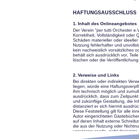
HAFTUNGSAUSSCHLUSS
1. Inhalt des Onlineangebotes
Der Verein "per tutti Orchester e.
Korrektheit, Vollständigkeit oder
Schäden materieller oder ideelle
Nutzung fehlerhafter und unvolls
kein nachweislich vorsätzliches o
behält sich ausdrücklich vor, Te
löschen oder die Veröffentlichung 
2. Verweise und Links
Bei direkten oder indirekten Ver
liegen, würde eine Haftungsverpfl
ihm technisch möglich und zumutba
ausdrücklich, dass zum Zeitpunkt 
und zukünftige Gestaltung, die In
distanziert er sich hiermit ausdrü
Diese Feststellung gilt für alle 
Autor eingerichteten Gästebücher
auf deren Inhalt externe Schreibz
die aus der Nutzung oder Nichtnut
verwiesen wurde, nicht derjenige, 