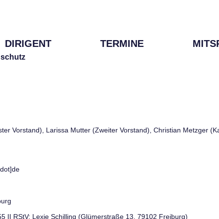
DIRIGENT
TERMINE
MITS
schutz
rster Vorstand), Larissa Mutter (Zweiter Vorstand), Christian Metzger (
[dot]de
burg
 55 II RStV: Lexie Schilling (Glümerstraße 13, 79102 Freiburg)