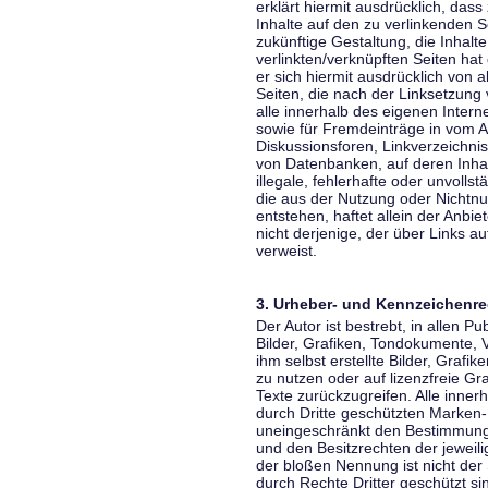
erklärt hiermit ausdrücklich, dass
Inhalte auf den zu verlinkenden S
zukünftige Gestaltung, die Inhalt
verlinkten/verknüpften Seiten hat 
er sich hiermit ausdrücklich von a
Seiten, die nach der Linksetzung 
alle innerhalb des eigenen Inter
sowie für Fremdeinträge in vom A
Diskussionsforen, Linkverzeichni
von Datenbanken, auf deren Inhalt
illegale, fehlerhafte oder unvoll
die aus der Nutzung oder Nichtnu
entstehen, haftet allein der Anbi
nicht derjenige, der über Links auf
verweist.
3. Urheber- und Kennzeichenre
Der Autor ist bestrebt, in allen 
Bilder, Grafiken, Tondokumente,
ihm selbst erstellte Bilder, Gra
zu nutzen oder auf lizenzfreie 
Texte zurückzugreifen. Alle inne
durch Dritte geschützten Marken
uneingeschränkt den Bestimmunge
und den Besitzrechten der jeweil
der bloßen Nennung ist nicht der
durch Rechte Dritter geschützt sin