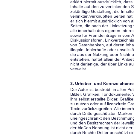
erklärt hiermit ausdrücklich, dass
Inhalte auf den zu verlinkenden S
zukünftige Gestaltung, die Inhalt
verlinkten/verknüpften Seiten hat 
er sich hiermit ausdrücklich von a
Seiten, die nach der Linksetzung 
alle innerhalb des eigenen Inter
sowie für Fremdeinträge in vom A
Diskussionsforen, Linkverzeichni
von Datenbanken, auf deren Inhalt
illegale, fehlerhafte oder unvoll
die aus der Nutzung oder Nichtnu
entstehen, haftet allein der Anbi
nicht derjenige, der über Links auf
verweist.
3. Urheber- und Kennzeichenre
Der Autor ist bestrebt, in allen 
Bilder, Grafiken, Tondokumente,
ihm selbst erstellte Bilder, Gra
zu nutzen oder auf lizenzfreie 
Texte zurückzugreifen. Alle inne
durch Dritte geschützten Marken
uneingeschränkt den Bestimmunge
und den Besitzrechten der jeweil
der bloßen Nennung ist nicht der
durch Rechte Dritter geschützt sin