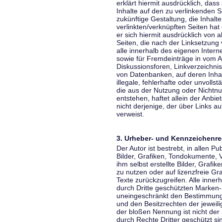
erklärt hiermit ausdrücklich, dass
Inhalte auf den zu verlinkenden S
zukünftige Gestaltung, die Inhalt
verlinkten/verknüpften Seiten hat 
er sich hiermit ausdrücklich von a
Seiten, die nach der Linksetzung 
alle innerhalb des eigenen Inter
sowie für Fremdeinträge in vom A
Diskussionsforen, Linkverzeichni
von Datenbanken, auf deren Inhalt
illegale, fehlerhafte oder unvoll
die aus der Nutzung oder Nichtnu
entstehen, haftet allein der Anbi
nicht derjenige, der über Links auf
verweist.
3. Urheber- und Kennzeichenre
Der Autor ist bestrebt, in allen 
Bilder, Grafiken, Tondokumente,
ihm selbst erstellte Bilder, Gra
zu nutzen oder auf lizenzfreie 
Texte zurückzugreifen. Alle inne
durch Dritte geschützten Marken
uneingeschränkt den Bestimmunge
und den Besitzrechten der jeweil
der bloßen Nennung ist nicht der
durch Rechte Dritter geschützt sin