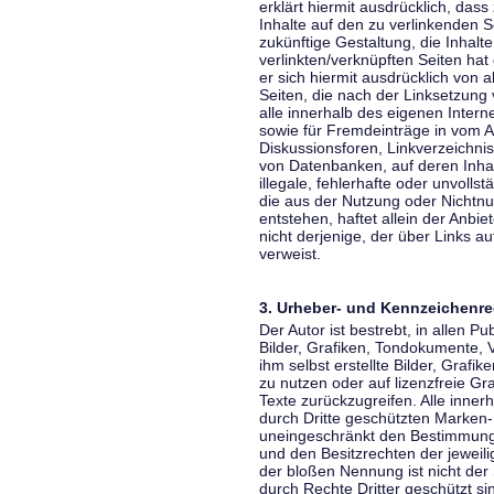
erklärt hiermit ausdrücklich, dass
Inhalte auf den zu verlinkenden S
zukünftige Gestaltung, die Inhalt
verlinkten/verknüpften Seiten hat 
er sich hiermit ausdrücklich von a
Seiten, die nach der Linksetzung 
alle innerhalb des eigenen Inter
sowie für Fremdeinträge in vom A
Diskussionsforen, Linkverzeichni
von Datenbanken, auf deren Inhalt
illegale, fehlerhafte oder unvoll
die aus der Nutzung oder Nichtnu
entstehen, haftet allein der Anbi
nicht derjenige, der über Links auf
verweist.
3. Urheber- und Kennzeichenre
Der Autor ist bestrebt, in allen 
Bilder, Grafiken, Tondokumente,
ihm selbst erstellte Bilder, Gra
zu nutzen oder auf lizenzfreie 
Texte zurückzugreifen. Alle inne
durch Dritte geschützten Marken
uneingeschränkt den Bestimmunge
und den Besitzrechten der jeweil
der bloßen Nennung ist nicht der
durch Rechte Dritter geschützt sin