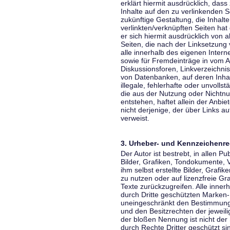
erklärt hiermit ausdrücklich, dass
Inhalte auf den zu verlinkenden S
zukünftige Gestaltung, die Inhalt
verlinkten/verknüpften Seiten hat 
er sich hiermit ausdrücklich von a
Seiten, die nach der Linksetzung 
alle innerhalb des eigenen Inter
sowie für Fremdeinträge in vom A
Diskussionsforen, Linkverzeichni
von Datenbanken, auf deren Inhalt
illegale, fehlerhafte oder unvoll
die aus der Nutzung oder Nichtnu
entstehen, haftet allein der Anbi
nicht derjenige, der über Links auf
verweist.
3. Urheber- und Kennzeichenre
Der Autor ist bestrebt, in allen 
Bilder, Grafiken, Tondokumente,
ihm selbst erstellte Bilder, Gra
zu nutzen oder auf lizenzfreie 
Texte zurückzugreifen. Alle inne
durch Dritte geschützten Marken
uneingeschränkt den Bestimmunge
und den Besitzrechten der jeweil
der bloßen Nennung ist nicht der
durch Rechte Dritter geschützt sin