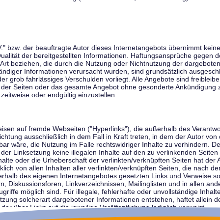
V." bzw. der beauftragte Autor dieses Internetangebots übernimmt keiner
 Qualität der bereitgestellten Informationen. Haftungsansprüche gegen d
r Art beziehen, die durch die Nutzung oder Nichtnutzung der dargebote
tändiger Informationen verursacht wurden, sind grundsätzlich ausgeschl
der grob fahrlässiges Verschulden vorliegt. Alle Angebote sind freibleib
ile der Seiten oder das gesamte Angebot ohne gesonderte Ankündigung 
zeitweise oder endgültig einzustellen.
weisen auf fremde Webseiten ("Hyperlinks"), die außerhalb des Verantw
ichtung ausschließlich in dem Fall in Kraft treten, in dem der Autor von
r wäre, die Nutzung im Falle rechtswidriger Inhalte zu verhindern. Der
der Linksetzung keine illegalen Inhalte auf den zu verlinkenden Seiten
halte oder die Urheberschaft der verlinkten/verknüpften Seiten hat der A
cklich von allen Inhalten aller verlinkten/verknüpften Seiten, die nach 
innerhalb des eigenen Internetangebotes gesetzten Links und Verweise 
n, Diskussionsforen, Linkverzeichnissen, Mailinglisten und in allen 
ugriffe möglich sind. Für illegale, fehlerhafte oder unvollständige Inha
zung solcherart dargebotener Informationen entstehen, haftet allein de
der über Links auf die jeweilige Veröffentlichung lediglich verweist.