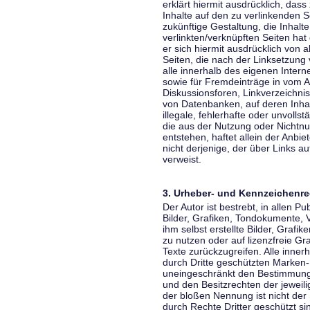
erklärt hiermit ausdrücklich, dass
Inhalte auf den zu verlinkenden S
zukünftige Gestaltung, die Inhalt
verlinkten/verknüpften Seiten hat 
er sich hiermit ausdrücklich von a
Seiten, die nach der Linksetzung 
alle innerhalb des eigenen Inter
sowie für Fremdeinträge in vom A
Diskussionsforen, Linkverzeichni
von Datenbanken, auf deren Inhalt
illegale, fehlerhafte oder unvoll
die aus der Nutzung oder Nichtnu
entstehen, haftet allein der Anbi
nicht derjenige, der über Links auf
verweist.
3. Urheber- und Kennzeichenre
Der Autor ist bestrebt, in allen 
Bilder, Grafiken, Tondokumente,
ihm selbst erstellte Bilder, Gra
zu nutzen oder auf lizenzfreie 
Texte zurückzugreifen. Alle inne
durch Dritte geschützten Marken
uneingeschränkt den Bestimmunge
und den Besitzrechten der jeweil
der bloßen Nennung ist nicht der
durch Rechte Dritter geschützt sin