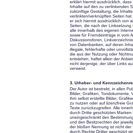
erklärt hiermit ausdrücklich, dass
Inhalte auf den zu verlinkenden S
zukünftige Gestaltung, die Inhalt
verlinkten/verknüpften Seiten hat 
er sich hiermit ausdrücklich von a
Seiten, die nach der Linksetzung 
alle innerhalb des eigenen Inter
sowie für Fremdeinträge in vom A
Diskussionsforen, Linkverzeichni
von Datenbanken, auf deren Inhalt
illegale, fehlerhafte oder unvoll
die aus der Nutzung oder Nichtnu
entstehen, haftet allein der Anbi
nicht derjenige, der über Links auf
verweist.
3. Urheber- und Kennzeichenre
Der Autor ist bestrebt, in allen 
Bilder, Grafiken, Tondokumente,
ihm selbst erstellte Bilder, Gra
zu nutzen oder auf lizenzfreie 
Texte zurückzugreifen. Alle inne
durch Dritte geschützten Marken
uneingeschränkt den Bestimmunge
und den Besitzrechten der jeweil
der bloßen Nennung ist nicht der
durch Rechte Dritter geschützt sin