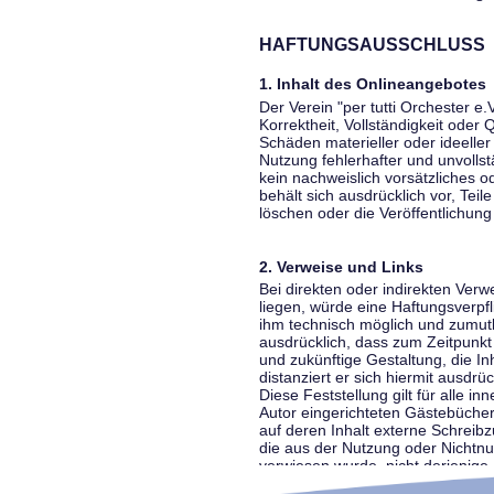
HAFTUNGSAUSSCHLUSS
1. Inhalt des Onlineangebotes
Der Verein "per tutti Orchester e.
Korrektheit, Vollständigkeit oder
Schäden materieller oder ideelle
Nutzung fehlerhafter und unvolls
kein nachweislich vorsätzliches o
behält sich ausdrücklich vor, Te
löschen oder die Veröffentlichung 
2. Verweise und Links
Bei direkten oder indirekten Ver
liegen, würde eine Haftungsverpfl
ihm technisch möglich und zumutba
ausdrücklich, dass zum Zeitpunkt 
und zukünftige Gestaltung, die In
distanziert er sich hiermit ausdrü
Diese Feststellung gilt für alle 
Autor eingerichteten Gästebücher
auf deren Inhalt externe Schreibz
die aus der Nutzung oder Nichtnut
verwiesen wurde, nicht derjenige, 