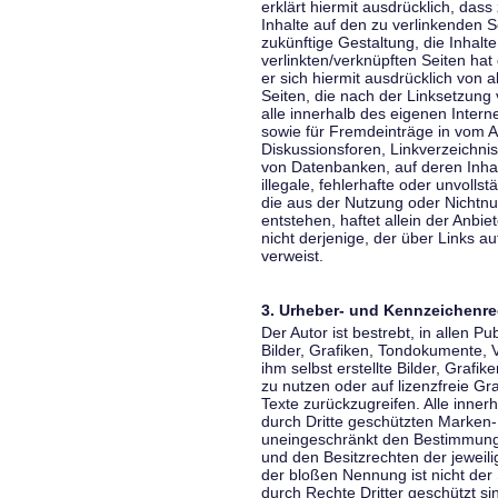
erklärt hiermit ausdrücklich, dass
Inhalte auf den zu verlinkenden S
zukünftige Gestaltung, die Inhalt
verlinkten/verknüpften Seiten hat 
er sich hiermit ausdrücklich von a
Seiten, die nach der Linksetzung 
alle innerhalb des eigenen Inter
sowie für Fremdeinträge in vom A
Diskussionsforen, Linkverzeichni
von Datenbanken, auf deren Inhalt
illegale, fehlerhafte oder unvoll
die aus der Nutzung oder Nichtnu
entstehen, haftet allein der Anbi
nicht derjenige, der über Links auf
verweist.
3. Urheber- und Kennzeichenre
Der Autor ist bestrebt, in allen 
Bilder, Grafiken, Tondokumente,
ihm selbst erstellte Bilder, Gra
zu nutzen oder auf lizenzfreie 
Texte zurückzugreifen. Alle inne
durch Dritte geschützten Marken
uneingeschränkt den Bestimmunge
und den Besitzrechten der jeweil
der bloßen Nennung ist nicht der
durch Rechte Dritter geschützt sin