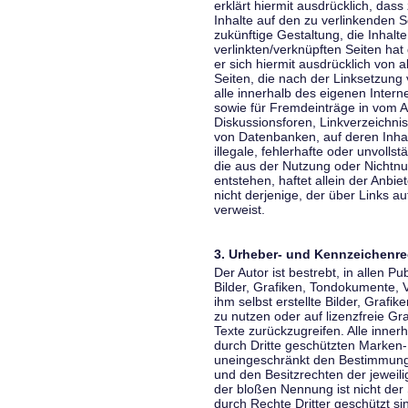
erklärt hiermit ausdrücklich, dass
Inhalte auf den zu verlinkenden S
zukünftige Gestaltung, die Inhalt
verlinkten/verknüpften Seiten hat 
er sich hiermit ausdrücklich von a
Seiten, die nach der Linksetzung 
alle innerhalb des eigenen Inter
sowie für Fremdeinträge in vom A
Diskussionsforen, Linkverzeichni
von Datenbanken, auf deren Inhalt
illegale, fehlerhafte oder unvoll
die aus der Nutzung oder Nichtnu
entstehen, haftet allein der Anbi
nicht derjenige, der über Links auf
verweist.
3. Urheber- und Kennzeichenre
Der Autor ist bestrebt, in allen 
Bilder, Grafiken, Tondokumente,
ihm selbst erstellte Bilder, Gra
zu nutzen oder auf lizenzfreie 
Texte zurückzugreifen. Alle inne
durch Dritte geschützten Marken
uneingeschränkt den Bestimmunge
und den Besitzrechten der jeweil
der bloßen Nennung ist nicht der
durch Rechte Dritter geschützt sin