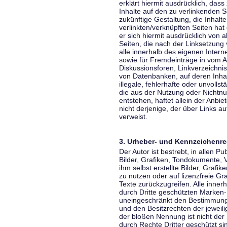
erklärt hiermit ausdrücklich, dass
Inhalte auf den zu verlinkenden S
zukünftige Gestaltung, die Inhalt
verlinkten/verknüpften Seiten hat 
er sich hiermit ausdrücklich von a
Seiten, die nach der Linksetzung 
alle innerhalb des eigenen Inter
sowie für Fremdeinträge in vom A
Diskussionsforen, Linkverzeichni
von Datenbanken, auf deren Inhalt
illegale, fehlerhafte oder unvoll
die aus der Nutzung oder Nichtnu
entstehen, haftet allein der Anbi
nicht derjenige, der über Links auf
verweist.
3. Urheber- und Kennzeichenre
Der Autor ist bestrebt, in allen 
Bilder, Grafiken, Tondokumente,
ihm selbst erstellte Bilder, Gra
zu nutzen oder auf lizenzfreie 
Texte zurückzugreifen. Alle inne
durch Dritte geschützten Marken
uneingeschränkt den Bestimmunge
und den Besitzrechten der jeweil
der bloßen Nennung ist nicht der
durch Rechte Dritter geschützt sin