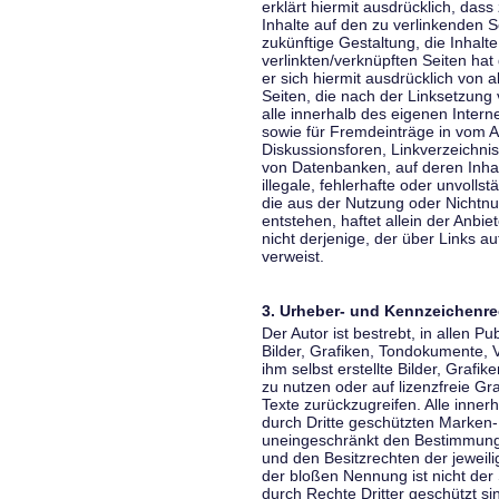
erklärt hiermit ausdrücklich, dass
Inhalte auf den zu verlinkenden S
zukünftige Gestaltung, die Inhalt
verlinkten/verknüpften Seiten hat 
er sich hiermit ausdrücklich von a
Seiten, die nach der Linksetzung 
alle innerhalb des eigenen Inter
sowie für Fremdeinträge in vom A
Diskussionsforen, Linkverzeichni
von Datenbanken, auf deren Inhalt
illegale, fehlerhafte oder unvoll
die aus der Nutzung oder Nichtnu
entstehen, haftet allein der Anbi
nicht derjenige, der über Links auf
verweist.
3. Urheber- und Kennzeichenre
Der Autor ist bestrebt, in allen 
Bilder, Grafiken, Tondokumente,
ihm selbst erstellte Bilder, Gra
zu nutzen oder auf lizenzfreie 
Texte zurückzugreifen. Alle inne
durch Dritte geschützten Marken
uneingeschränkt den Bestimmunge
und den Besitzrechten der jeweil
der bloßen Nennung ist nicht der
durch Rechte Dritter geschützt sin