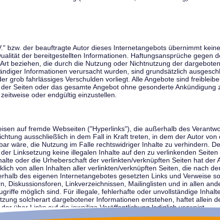
V." bzw. der beauftragte Autor dieses Internetangebots übernimmt keiner
 Qualität der bereitgestellten Informationen. Haftungsansprüche gegen d
r Art beziehen, die durch die Nutzung oder Nichtnutzung der dargebote
tändiger Informationen verursacht wurden, sind grundsätzlich ausgeschl
der grob fahrlässiges Verschulden vorliegt. Alle Angebote sind freibleib
ile der Seiten oder das gesamte Angebot ohne gesonderte Ankündigung 
zeitweise oder endgültig einzustellen.
weisen auf fremde Webseiten ("Hyperlinks"), die außerhalb des Verantw
ichtung ausschließlich in dem Fall in Kraft treten, in dem der Autor von
r wäre, die Nutzung im Falle rechtswidriger Inhalte zu verhindern. Der
der Linksetzung keine illegalen Inhalte auf den zu verlinkenden Seiten
halte oder die Urheberschaft der verlinkten/verknüpften Seiten hat der A
cklich von allen Inhalten aller verlinkten/verknüpften Seiten, die nach 
innerhalb des eigenen Internetangebotes gesetzten Links und Verweise 
n, Diskussionsforen, Linkverzeichnissen, Mailinglisten und in allen 
ugriffe möglich sind. Für illegale, fehlerhafte oder unvollständige Inha
zung solcherart dargebotener Informationen entstehen, haftet allein de
der über Links auf die jeweilige Veröffentlichung lediglich verweist.