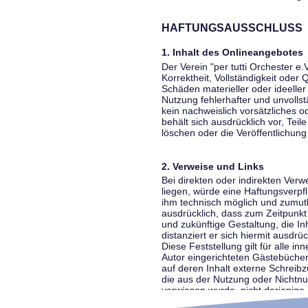
HAFTUNGSAUSSCHLUSS
1. Inhalt des Onlineangebotes
Der Verein "per tutti Orchester e.
Korrektheit, Vollständigkeit oder
Schäden materieller oder ideelle
Nutzung fehlerhafter und unvolls
kein nachweislich vorsätzliches o
behält sich ausdrücklich vor, Te
löschen oder die Veröffentlichung 
2. Verweise und Links
Bei direkten oder indirekten Ver
liegen, würde eine Haftungsverpfl
ihm technisch möglich und zumutba
ausdrücklich, dass zum Zeitpunkt 
und zukünftige Gestaltung, die In
distanziert er sich hiermit ausdrü
Diese Feststellung gilt für alle 
Autor eingerichteten Gästebücher
auf deren Inhalt externe Schreibz
die aus der Nutzung oder Nichtnut
verwiesen wurde, nicht derjenige, 