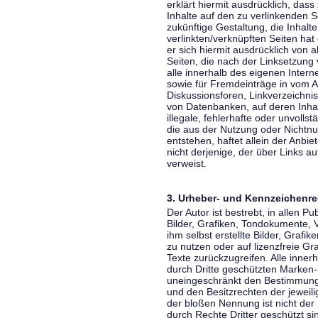
erklärt hiermit ausdrücklich, dass
Inhalte auf den zu verlinkenden S
zukünftige Gestaltung, die Inhalt
verlinkten/verknüpften Seiten hat 
er sich hiermit ausdrücklich von a
Seiten, die nach der Linksetzung 
alle innerhalb des eigenen Inter
sowie für Fremdeinträge in vom A
Diskussionsforen, Linkverzeichni
von Datenbanken, auf deren Inhalt
illegale, fehlerhafte oder unvoll
die aus der Nutzung oder Nichtnu
entstehen, haftet allein der Anbi
nicht derjenige, der über Links auf
verweist.
3. Urheber- und Kennzeichenre
Der Autor ist bestrebt, in allen 
Bilder, Grafiken, Tondokumente,
ihm selbst erstellte Bilder, Gra
zu nutzen oder auf lizenzfreie 
Texte zurückzugreifen. Alle inne
durch Dritte geschützten Marken
uneingeschränkt den Bestimmunge
und den Besitzrechten der jeweil
der bloßen Nennung ist nicht der
durch Rechte Dritter geschützt sin