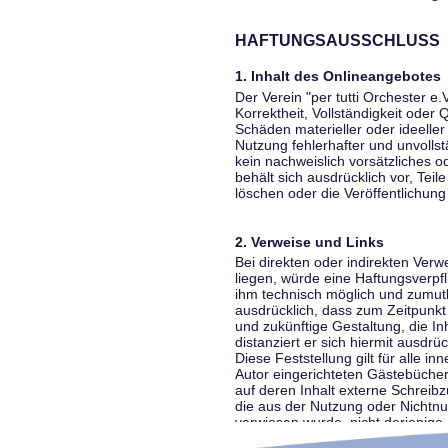
HAFTUNGSAUSSCHLUSS
1. Inhalt des Onlineangebotes
Der Verein "per tutti Orchester e.
Korrektheit, Vollständigkeit oder
Schäden materieller oder ideelle
Nutzung fehlerhafter und unvolls
kein nachweislich vorsätzliches o
behält sich ausdrücklich vor, Te
löschen oder die Veröffentlichung 
2. Verweise und Links
Bei direkten oder indirekten Ver
liegen, würde eine Haftungsverpfl
ihm technisch möglich und zumutba
ausdrücklich, dass zum Zeitpunkt 
und zukünftige Gestaltung, die In
distanziert er sich hiermit ausdrü
Diese Feststellung gilt für alle 
Autor eingerichteten Gästebücher
auf deren Inhalt externe Schreibz
die aus der Nutzung oder Nichtnut
verwiesen wurde, nicht derjenige, 