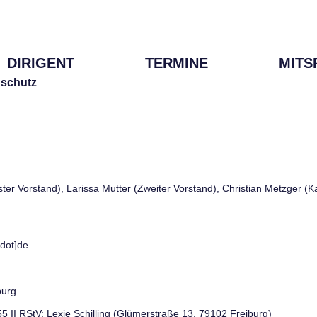
DIRIGENT
TERMINE
MITS
schutz
rster Vorstand), Larissa Mutter (Zweiter Vorstand), Christian Metzger (
[dot]de
burg
 55 II RStV: Lexie Schilling (Glümerstraße 13, 79102 Freiburg)