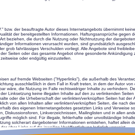
V." bzw. der beauftragte Autor dieses Internetangebots übernimmt keiner
 Qualität der bereitgestellten Informationen. Haftungsansprüche gegen d
r Art beziehen, die durch die Nutzung oder Nichtnutzung der dargebote
tändiger Informationen verursacht wurden, sind grundsätzlich ausgeschl
der grob fahrlässiges Verschulden vorliegt. Alle Angebote sind freibleib
ile der Seiten oder das gesamte Angebot ohne gesonderte Ankündigung 
zeitweise oder endgültig einzustellen.
weisen auf fremde Webseiten ("Hyperlinks"), die außerhalb des Verantw
ichtung ausschließlich in dem Fall in Kraft treten, in dem der Autor von
r wäre, die Nutzung im Falle rechtswidriger Inhalte zu verhindern. Der
der Linksetzung keine illegalen Inhalte auf den zu verlinkenden Seiten
halte oder die Urheberschaft der verlinkten/verknüpften Seiten hat der A
cklich von allen Inhalten aller verlinkten/verknüpften Seiten, die nach 
innerhalb des eigenen Internetangebotes gesetzten Links und Verweise 
n, Diskussionsforen, Linkverzeichnissen, Mailinglisten und in allen 
ugriffe möglich sind. Für illegale, fehlerhafte oder unvollständige Inha
zung solcherart dargebotener Informationen entstehen, haftet allein de
der über Links auf die jeweilige Veröffentlichung lediglich verweist.