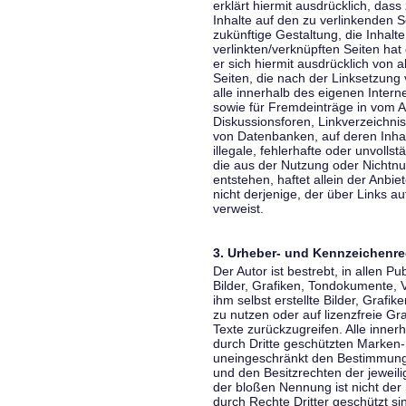
erklärt hiermit ausdrücklich, dass
Inhalte auf den zu verlinkenden S
zukünftige Gestaltung, die Inhalt
verlinkten/verknüpften Seiten hat 
er sich hiermit ausdrücklich von a
Seiten, die nach der Linksetzung 
alle innerhalb des eigenen Inter
sowie für Fremdeinträge in vom A
Diskussionsforen, Linkverzeichni
von Datenbanken, auf deren Inhalt
illegale, fehlerhafte oder unvoll
die aus der Nutzung oder Nichtnu
entstehen, haftet allein der Anbi
nicht derjenige, der über Links auf
verweist.
3. Urheber- und Kennzeichenre
Der Autor ist bestrebt, in allen 
Bilder, Grafiken, Tondokumente,
ihm selbst erstellte Bilder, Gra
zu nutzen oder auf lizenzfreie 
Texte zurückzugreifen. Alle inne
durch Dritte geschützten Marken
uneingeschränkt den Bestimmunge
und den Besitzrechten der jeweil
der bloßen Nennung ist nicht der
durch Rechte Dritter geschützt sin